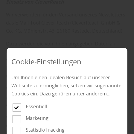
Einsatz von CleverReach
Wir verwenden für den Versand unseres Newsletters
das E-Mail-Tool CleverReach (CleverReach GmbH &
Co. KG, Mühlenstr. 43, 26180 Rastede, Deutschland).
Dazu werden die von Ihnen angegeben Daten an
CleverReach weitergegeben und von dieser
verarbeitet. Über dieses Tool haben wir die
Cookie-Einstellungen
Möglichkeit, auszuwerten, wie die Newsletter geöffnet
und benutzt werden.
Um Ihnen einen idealen Besuch auf unserer
Webseite zu ermöglichen, setzen wir sogenannte
Wir haben mit CleverReach einen Vertrag zur
Cookies ein. Dazu gehören unter anderem
Auftragsverarbeitung abgeschlossen. CleverReach
Cookies, die für die Steuerung und den
erlangt kein Recht zur Weitergabe Ihrer Daten.
Essentiell
reibungslosen Betrieb unserer kommerziellen
Unternehmensseite notwendig sind. Zusätzlich
Weitere Informationen zum Datenschutz von
Marketing
verwenden wir Cookies zur anonymen Erhebung
CleverReach finden Sie hier .
Statistik/Tracking
von Statistiken sowie solche, die zur Ausspielung