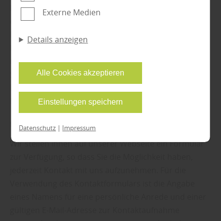
Der Einsatz des Versanddienstleisters CleverReach
Externe Medien
und Anzeige personalisierter Inhalte auch nach
erfolgt auf Grundlage unserer berechtigten
dem Besuch unserer Webseite eingesetzt
Interessen gem. Art. Abs. 1 S. 1 lit. f DSGVO. Unser
Details anzeigen
werden können. Durch unsere Cookie-
Interesse richtet sich auf den Einsatz eines
Einstellungen können Sie selbst entscheiden, ob
nutzerfreundlichen sowie sicheren Newsletter-
und welche Cookies Sie zulassen möchten. Bitte
Alle Cookies akzeptieren
Systems, das sowohl unseren geschäftlichen
beachten Sie, dass anhand Ihrer getätigten
Interessen dient, als auch den Erwartungen der
Einstellungen eventuell nicht alle Leistungen auf
Nutzer entspricht.
Einstellungen speichern
der Webseite zur Verfügung stehen können. Ihre
Einwilligung können Sie jederzeit widerrufen und
e) Kontaktformular / E-Mail-Kontakt
Datenschutz
|
Impressum
in den Cookie-Einstellungen entsprechend
Wir stellen Ihnen auf unserer Webseite ein Formular
ändern. In unseren
Datenschutzhinweisen
finden
zur Verfügung, so dass Sie die Möglichkeit haben,
Sie weitere entsprechende Informationen.
jederzeit Kontakt mit uns aufzunehmen. Für die
Verwendung des Kontaktformulars ist die Angabe
eines Namens für eine persönliche Anrede und einer
gültigen E-Mail-Adresse zur Kontaktaufnahme