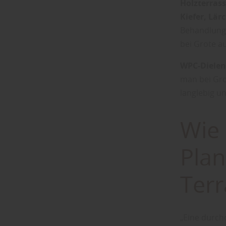
Holzterrass
Kiefer, Lär
Behandlung w
bei Grote a
WPC-Dielen
man bei Gro
langlebig u
Wie
Pla
Terr
„Eine durch