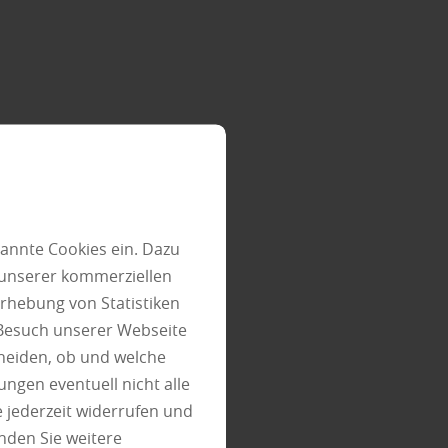
 je nach
annte Cookies ein. Dazu
auf
50 bis
 unserer kommerziellen
len
rhebung von Statistiken
ch diese
 Besuch unserer Webseite
heiden, ob und welche
ungen eventuell nicht alle
 jederzeit widerrufen und
ist
nden Sie weitere