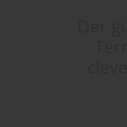
Der g
Ter
clev