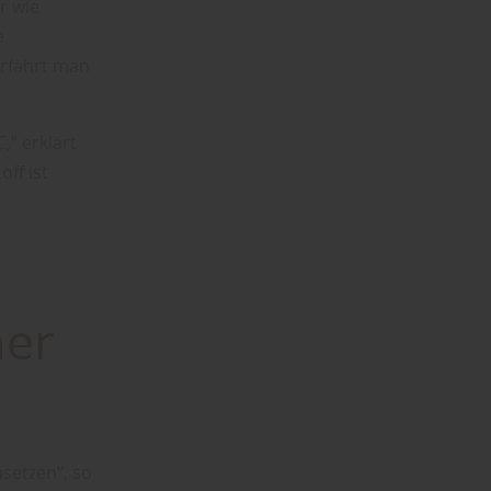
r wie
e
erfährt man
,“ erklärt
ff ist
ner
setzen“, so