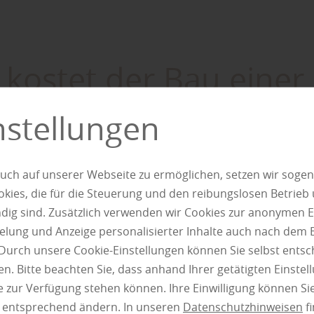
kostet der Bau einer
asse?
nstellungen
 Marklohe erfährt man: „Die Kosten einer Terrasse variieren
uch auf unserer Webseite zu ermöglichen, setzen wir sogen
l und Größe erheblich.“ Im Durchschnitt belaufen sie sich 
ies, die für die Steuerung und den reibungslosen Betrieb
ro Quadratmeter
, wenn Materialien wie Holz- oder WPC-Die
g sind. Zusätzlich verwenden wir Cookies zur anonymen E
erden. Mit Eigenleistung und kluger Materialwahl lassen si
pielung und Anzeige personalisierter Inhalte auch nach dem
ch senken.
Durch unsere Cookie-Einstellungen können Sie selbst entsc
ren, die die Kosten beeinflussen:
n. Bitte beachten Sie, dass anhand Ihrer getätigten Einstell
 zur Verfügung stehen können. Ihre Einwilligung können Sie
alwahl:
Holzarten wie Kiefer, Lärche oder Douglasie sind me
n entsprechend ändern. In unseren
Datenschutzhinweisen
fi