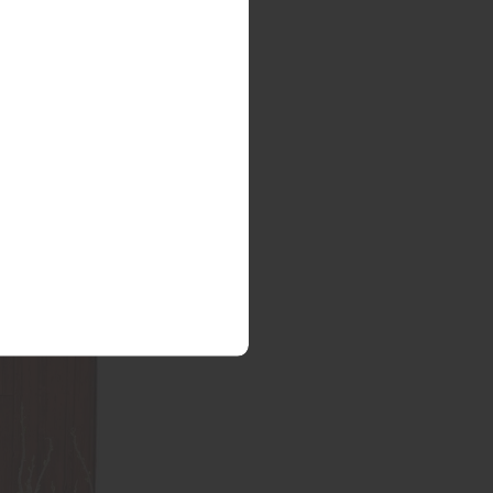
 benötigt.
 einladend“,
u erhebliche