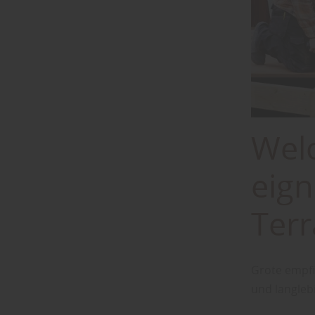
Welc
eign
Ter
Grote empfie
und langleb