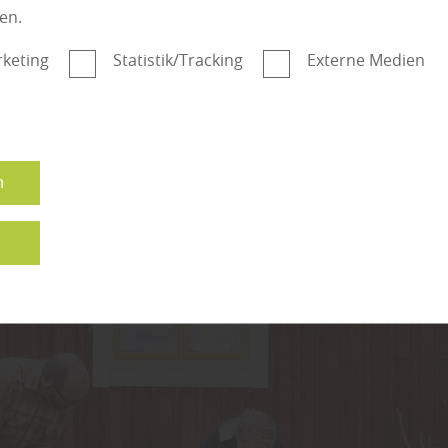
er als Naturstein oder Fliesen.
en.
er Terrasse:
Je größer die Fläche, desto mehr Material wird
ner geschickten Gestaltung wirkt auch eine kleinere Terrasse
keting
Statistik/Tracking
Externe Medien
hrt man bei Grote.
istung:
„Wer handwerklich begabt ist, kann durch Selbstba
sparen“, rät man bei Grote in Marklohe.
n
n