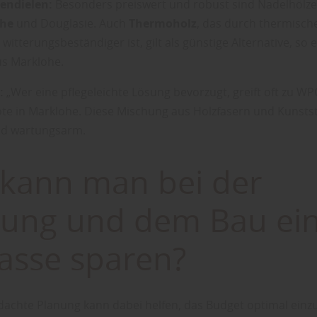
endielen:
Besonders preiswert und robust sind Nadelhölze
che
und Douglasie. Auch
Thermoholz
, das durch thermisch
itterungsbeständiger ist, gilt als günstige Alternative, so 
us Marklohe.
:
„Wer eine pflegeleichte Lösung bevorzugt, greift oft zu WPC
te in Marklohe. Diese Mischung aus Holzfasern und Kunststo
nd wartungsarm.
 kann man bei der
nung und dem Bau ei
asse sparen?
dachte Planung kann dabei helfen, das Budget optimal einzu