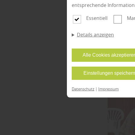
günstig
entsprechende Information
Größe d
„Mit ei
Essentiell
Mar
so erfä
Eigenle
Details anzeigen
Kosten 
Alle Cookies akzeptiere
Einstellungen speicher
Datenschutz
|
Impressum