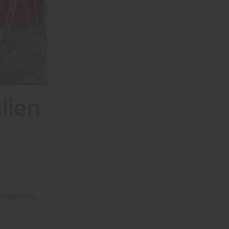
lien
eiswerten