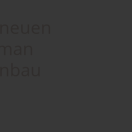
 neuen
 man
enbau